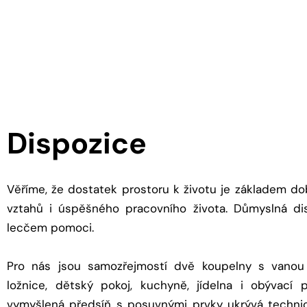
Dispozice
Věříme, že dostatek prostoru k životu je základem d
vztahů i úspěšného pracovního života. Důmyslná d
lecčem pomoci.
Pro nás jsou samozřejmostí dvě koupelny s vanou
ložnice, dětský pokoj, kuchyně, jídelna i obývací 
vymyšlená předsíň s posuvnými prvky ukrývá techni