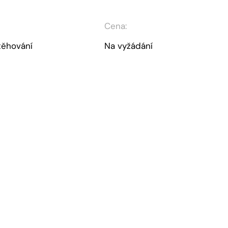
Cena:
těhování
Na vyžádání