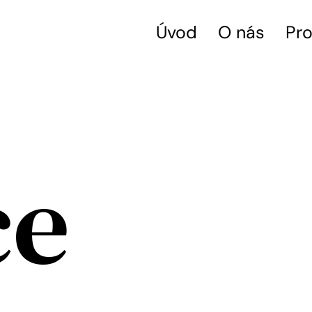
Úvod
O nás
Pro
ce