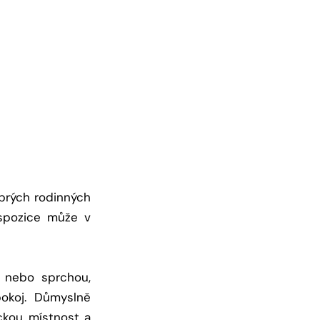
obrých rodinných
ispozice může v
 nebo sprchou,
pokoj. Důmyslně
ckou místnost a