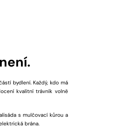
 není.
ástí bydlení. Každý, kdo má
ocení kvalitní trávník volně
alisáda s mulčovací kůrou a
lektrická brána.