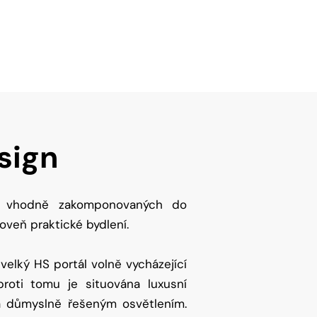
sign
lů, vhodně zakomponovaných do
roveň praktické bydlení.
 velký HS portál volně vycházející
roti tomu je situována luxusní
a důmyslně řešeným osvětlením.